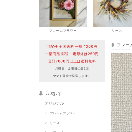
フレームフラワー
リース
フレー
宅配便 全国送料 一律 1000円
一部商品 郵送・定形外は250円
合計7000円以上は送料無料
月曜日・金曜日の週2回
ヤマト運輸で発送します。
Category
オリジナル
フレームフラワー
リース