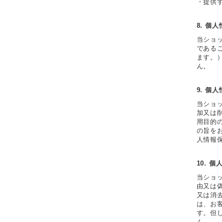
・提供
8. 個
当ショ
である
ます。
ん。
9. 個
当ショ
加又は
用目的
の旨を
人情報
10. 
当ショ
由又は
又は消
は、お
す。但
ん。