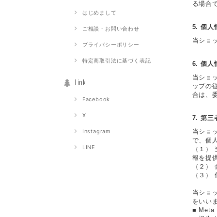
る場合
はじめまして
5. 個
ご相談・お問い合わせ
当ショ
プライバシーポリシー
特定商取引法に基づく表記
6. 個
当ショ
Link
ップの
合は、
Facebook
X
7. 第
当ショ
Instagram
で、個
LINE
（１）
報を提
（２）
（３）
当ショ
をいい
■ Met