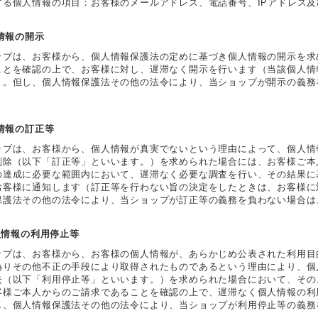
する個人情報の項目：お客様のメールアドレス、電話番号、IPアドレス
人情報の開示
ップは、お客様から、個人情報保護法の定めに基づき個人情報の開示を求
ことを確認の上で、お客様に対し、遅滞なく開示を行います（当該個人情
）。但し、個人情報保護法その他の法令により、当ショップが開示の義務
人情報の訂正等
ップは、お客様から、個人情報が真実でないという理由によって、個人情
削除（以下「訂正等」といいます。）を求められた場合には、お客様ご本
の達成に必要な範囲内において、遅滞なく必要な調査を行い、その結果に
お客様に通知します（訂正等を行わない旨の決定をしたときは、お客様に
保護法その他の法令により、当ショップが訂正等の義務を負わない場合は
個人情報の利用停止等
ップは、お客様から、お客様の個人情報が、あらかじめ公表された利用目
偽りその他不正の手段により取得されたものであるという理由により、個
去（以下「利用停止等」といいます。）を求められた場合において、その
客様ご本人からのご請求であることを確認の上で、遅滞なく個人情報の利
し、個人情報保護法その他の法令により、当ショップが利用停止等の義務