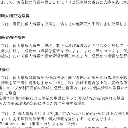
であって、お客様の同意を得ることにより当該事務の遂行に支障を及ぼす
人情報の適正な取得
ップは、適正に個人情報を取得し、偽りその他不正の手段により取得しま
人情報の安全管理
ップは、個人情報の紛失、破壊、改ざん及び漏洩などのリスクに対して、
従業員に対し、必要かつ適切な監督を行います。また、当ショップは、個
委託先において個人情報の安全管理が図られるよう、必要かつ適切な監督
三者提供
ップは、個人情報保護法その他の法令に基づき開示が認められる場合を除
人情報を第三者に提供しません。但し、次に掲げる場合は上記に定める第
 当ショップが利用目的の達成に必要な範囲内において個人情報の取扱い
供する場合
 合併その他の事由による事業の承継に伴って個人情報が提供される場合
 個人情報保護法の定めに基づき共同利用する場合
ップは、2. 個人情報の利用目的(3)に定められた目的のために以下の提
ます）にある広告配信業者に個人情報を提供することがあります。
a Platforms, Inc.（米国・カリフォルニア州）