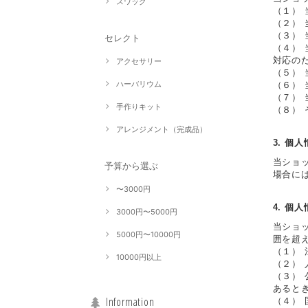
スワッグ
（１）
（２）
（３）
セレクト
（４）
対応の
アクセサリー
（５）
ハーバリウム
（６）
（７）
手作りキット
（８）
アレンジメント（完成品）
3. 個
当ショ
予算から選ぶ
場合に
〜3000円
4. 個
3000円〜5000円
当ショ
5000円〜10000円
囲を超
（１）
10000円以上
（２）
（３）
あると
Information
（４）