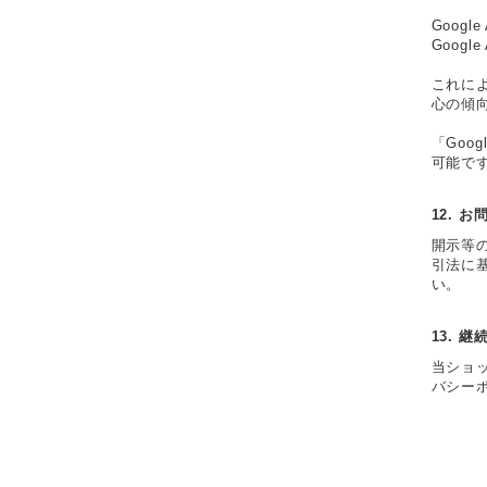
Googl
Goog
これによ
心の傾
「Goo
可能です
12. 
開示等
引法に
い。
13. 
当ショ
バシー