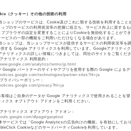
Cookie（クッキー）その他の技術の利用
 当ショップのサービスは、Cookie及びこれに類する技術を利用するこ
ョップのサービスの利用状況等の把握に役立ち、サービス向上に資するもの
ブブラウザの設定を変更することによりCookieを無効化することができ
サービスの一部の機能をご利用いただけなくなる場合があります。
 当ショップは、当ショップサービスが提供するサービスの利用状況等を調査
提供する Google アナリティクスを利用しています。Googleアナリ
gleアナリティクスの詳しい情報につきましては、同社のサイトをご覧くだ
le アナリティクス 利用規約：
/www.google.com/analytics/terms/jp.html
 Google パートナーのサイトやアプリを使用する際の Google による
/policies.google.com/technologies/partner-sites?hl=ja
le プライバシーポリシー：
/policies.google.com/privacy?hl=ja
客様はご自身のデータが Google アナリティクスで使用されることを望まない
ティクス オプトアウト アドオンをご利用ください。
le アナリティクス オプトアウト アドオン：
/tools.google.com/dlpage/gaoptout
本サービスでは「Google Analyticsの広告向けの機能」を有効に
bleClick CookieなどのサードパーティCookieを利用しています。