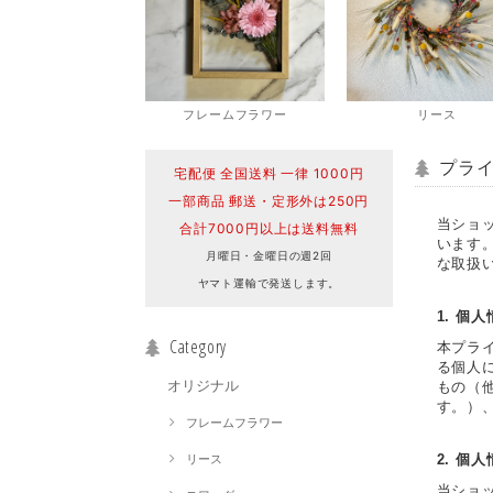
フレームフラワー
リース
プラ
宅配便 全国送料 一律 1000円
一部商品 郵送・定形外は250円
当ショ
合計7000円以上は送料無料
います
月曜日・金曜日の週2回
な取扱
ヤマト運輸で発送します。
1. 個
Category
本プラ
る個人
オリジナル
もの（
す。）
フレームフラワー
2. 個
リース
当ショ