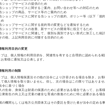
 当ショップサービスの提供のため
 当ショップサービスに関するご案内、お問い合わせ等への対応のため
 当ショップの商品、サービス等のご案内のため
 当ショップサービスに関する当ショップの規約、ポリシー等（以下「規
ため
 当ショップサービスに関する規約等の変更などを通知するため
 当ショップサービスの改善、新サービスの開発等に役立てるため
 当ショップサービスに関連して、個別を識別できない形式に加工した統
 その他、上記利用目的に付随する目的のため
人情報利用目的の変更
ップは、個人情報の利用目的を、関連性を有すると合理的に認められる範
はお客様に通知又は公表します。
人情報利用の制限
ップは、個人情報保護法その他の法令により許容される場合を除き、お客
えて個人情報を取り扱いません。但し、次の場合はこの限りではありませ
 法令に基づく場合
 人の生命、身体又は財産の保護のために必要がある場合であって、お客
 公衆衛生の向上又は児童の健全な育成の推進のために特に必要がある場
き
 国の機関もしくは地方公共団体又はその委託を受けた者が法令の定める