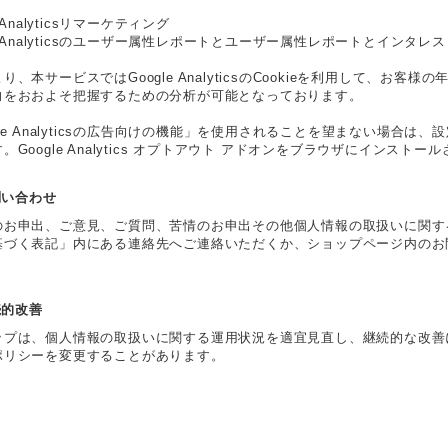
e Analyticsリマーケティング
le Analyticsのユーザー属性レポートとユーザー属性レポートとインタレ
り、本サービスではGoogle AnalyticsのCookieを利用して、お
向をおおよそ把握するための分析が可能となっております。
gle Analyticsの広告向けの機能」を使用されることを望まない場合
。Google Analytics オプトアウト アドオンをブラウザにインス
お問い合わせ
のお申出、ご意見、ご質問、苦情のお申出その他個人情報の取扱いに関す
基づく表記」内にある連絡先へご連絡いただくか、ショップページ内のお
継続的改善
ップは、個人情報の取扱いに関する運用状況を適宜見直し、継続的な改善
ポリシーを変更することがあります。