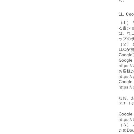
11. 
（１）
る当シ
は、ウェ
ップの
（２）
LLCが
Goo
Goog
https:/
お客様が
https:/
Goog
https:/
なお、お
アナリ
Goog
https:/
（３） 
ためDou