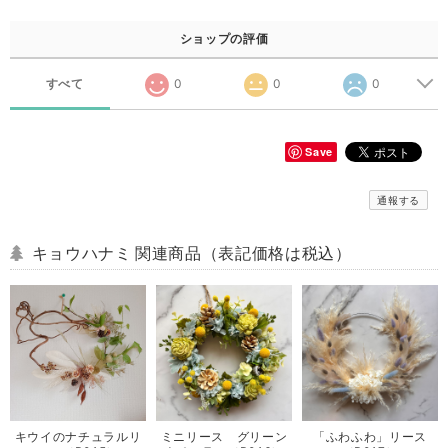
ショップの評価
すべて
0
0
0
Save
通報する
キョウハナミ 関連商品（表記価格は税込）
キウイのナチュラルリ
ミニリース グリーン
「ふわふわ」リース